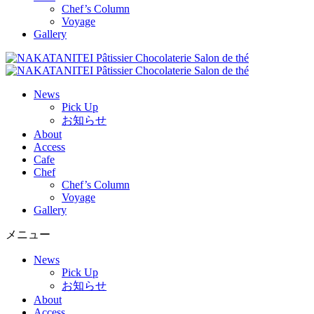
Chef’s Column
Voyage
Gallery
News
Pick Up
お知らせ
About
Access
Cafe
Chef
Chef’s Column
Voyage
Gallery
メニュー
News
Pick Up
お知らせ
About
Access