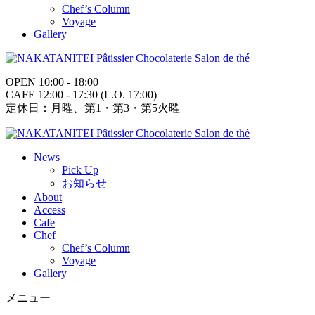
Chef’s Column
Voyage
Gallery
OPEN 10:00 - 18:00
CAFE 12:00 - 17:30 (L.O. 17:00)
定休日：月曜、第1・第3・第5火曜
News
Pick Up
お知らせ
About
Access
Cafe
Chef
Chef’s Column
Voyage
Gallery
メニュー