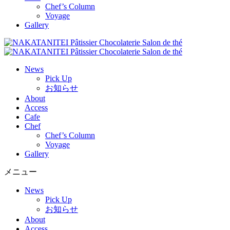
Chef’s Column
Voyage
Gallery
News
Pick Up
お知らせ
About
Access
Cafe
Chef
Chef’s Column
Voyage
Gallery
メニュー
News
Pick Up
お知らせ
About
Access