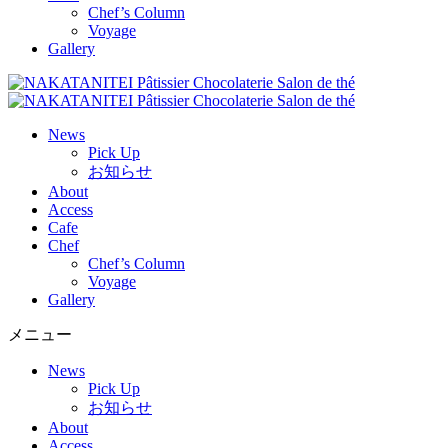
Chef’s Column
Voyage
Gallery
News
Pick Up
お知らせ
About
Access
Cafe
Chef
Chef’s Column
Voyage
Gallery
メニュー
News
Pick Up
お知らせ
About
Access