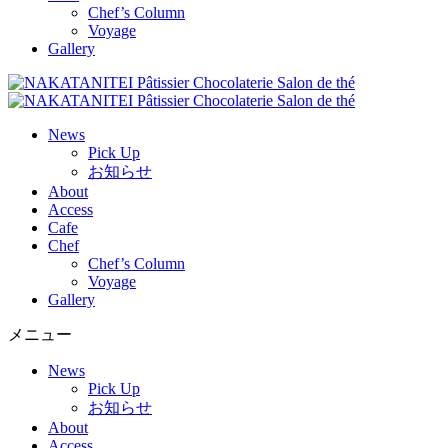
Chef’s Column
Voyage
Gallery
News
Pick Up
お知らせ
About
Access
Cafe
Chef
Chef’s Column
Voyage
Gallery
メニュー
News
Pick Up
お知らせ
About
Access