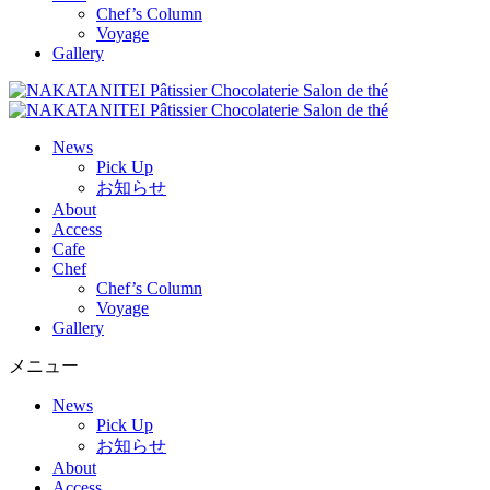
Chef’s Column
Voyage
Gallery
News
Pick Up
お知らせ
About
Access
Cafe
Chef
Chef’s Column
Voyage
Gallery
メニュー
News
Pick Up
お知らせ
About
Access