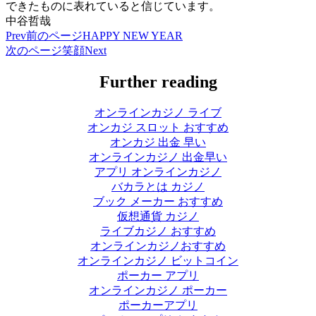
できたものに表れていると信じています。
中谷哲哉
Prev
前のページ
HAPPY NEW YEAR
次のページ
笑顔
Next
Further reading
オンラインカジノ ライブ
オンカジ スロット おすすめ
オンカジ 出金 早い
オンラインカジノ 出金早い
アプリ オンラインカジノ
バカラとは カジノ
ブック メーカー おすすめ
仮想通貨 カジノ
ライブカジノ おすすめ
オンラインカジノおすすめ
オンラインカジノ ビットコイン
ポーカー アプリ
オンラインカジノ ポーカー
ポーカーアプリ