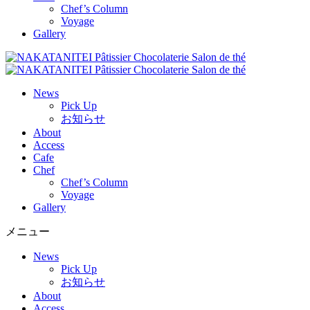
Chef’s Column
Voyage
Gallery
News
Pick Up
お知らせ
About
Access
Cafe
Chef
Chef’s Column
Voyage
Gallery
メニュー
News
Pick Up
お知らせ
About
Access