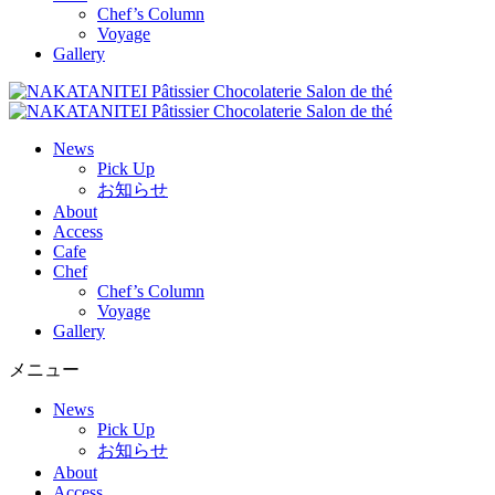
Chef’s Column
Voyage
Gallery
News
Pick Up
お知らせ
About
Access
Cafe
Chef
Chef’s Column
Voyage
Gallery
メニュー
News
Pick Up
お知らせ
About
Access