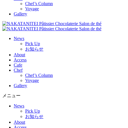
Chef’s Column
Voyage
Gallery
News
Pick Up
お知らせ
About
Access
Cafe
Chef
Chef’s Column
Voyage
Gallery
メニュー
News
Pick Up
お知らせ
About
Access