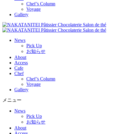
Chef’s Column
Voyage
Gallery
News
Pick Up
お知らせ
About
Access
Cafe
Chef
Chef’s Column
Voyage
Gallery
メニュー
News
Pick Up
お知らせ
About
Access