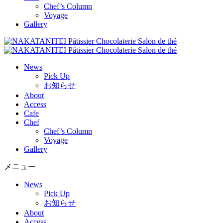
Chef’s Column
Voyage
Gallery
News
Pick Up
お知らせ
About
Access
Cafe
Chef
Chef’s Column
Voyage
Gallery
メニュー
News
Pick Up
お知らせ
About
Access