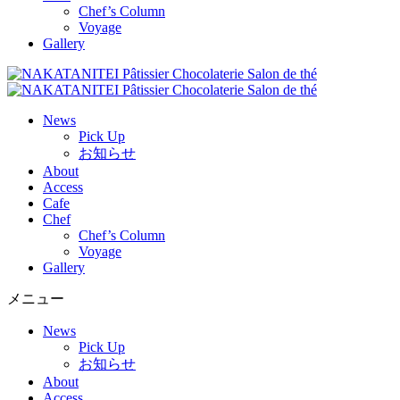
Chef’s Column
Voyage
Gallery
News
Pick Up
お知らせ
About
Access
Cafe
Chef
Chef’s Column
Voyage
Gallery
メニュー
News
Pick Up
お知らせ
About
Access