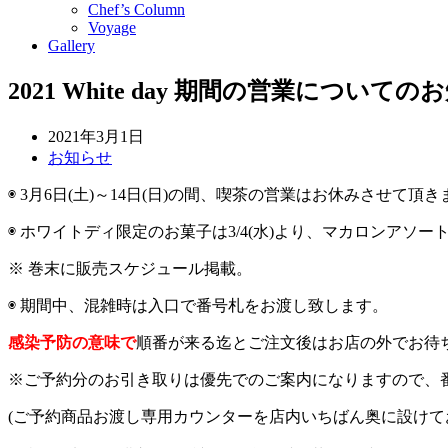
Chef’s Column
Voyage
Gallery
2021 White day 期間の営業について
2021年3月1日
お知らせ
◉
3
月
6
日
(
土
)
～
14
日
(
日
)
の間、喫茶の営業はお休みさせて頂き
◉
ホワイトディ限定のお菓子は
3/4(
水
)
より、マカロンアソー
※
巻末に販売スケジュール掲載。
◉
期間中、混雑時は入口で番号札をお渡し致します。
感染予防の意味で
順番が来る迄とご注文後はお店の外でお待
※
ご予約分のお引き取りは優先でのご案内になりますので、
(
ご予約商品お渡し専用カウンターを店内いちばん奥に設けて