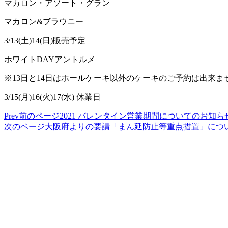
マカロン・アソート・グラン
マカロン
&
ブラウニー
3/13(
土
)14(
日
)
販売予定
ホワイト
DAY
アントルメ
※
13
日と
14
日はホールケーキ以外のケーキのご予約は出来ま
3/15(
月
)16(
火
)17(
水
)
休業日
Prev
前のページ
2021 バレンタイン営業期間についてのお知ら
次のページ
大阪府よりの要請「まん延防止等重点措置」につ