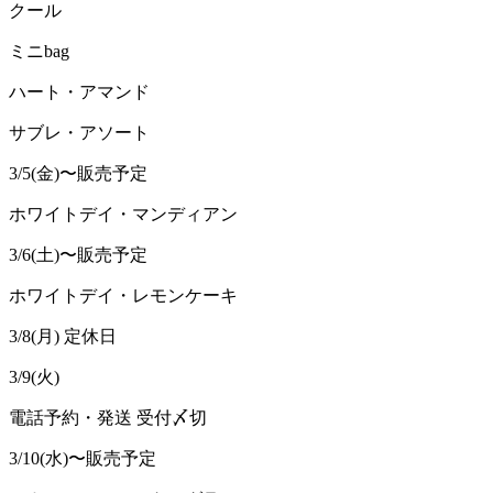
クール
ミニ
bag
ハート・アマンド
サブレ・アソート
3/5(
金
)
〜販売予定
ホワイトデイ・マンディアン
3/6(
土
)
〜販売予定
ホワイトデイ・レモンケーキ
3/8(
月
)
定休日
3/9(
火
)
電話予約・発送
受付〆切
3/10(
水
)
〜販売予定