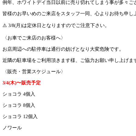
例年、ホワイトデイ当日以前に売り切れてしまう事が多々ご
皆様のお早いめのご来店をスタッフ一同、心よりお待ち申し
⚠️
3/8(
月
)
は定休日となりますのでご注意下さい。
〈お車でご来店のお客様へ〉
お店周辺への駐停車は通行の妨げとなり大変危険です。
近隣の駐車場をご利用頂きます様、ご協力お願い申し上げま
〈販売・営業スケジュール〉
3/4(
木
)
〜販売予定
ショコラ
4
個入
ショコラ
8
個入
ショコラ
12
個入
ノワール