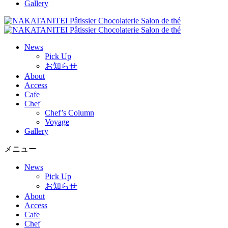
Gallery
News
Pick Up
お知らせ
About
Access
Cafe
Chef
Chef’s Column
Voyage
Gallery
メニュー
News
Pick Up
お知らせ
About
Access
Cafe
Chef