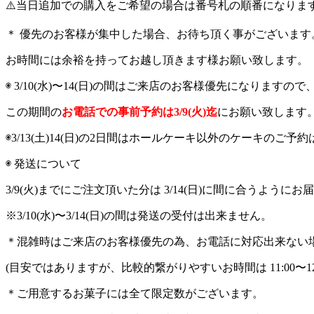
⚠️
当日追加での購入をご希望の場合は番号札の順番になりま
＊
優先のお客様が集中した場合、お待ち頂く事がございます
お時間には余裕を持ってお越し頂きます様お願い致します。
◉
3/10(
水
)
〜
14(
日
)
の間はご来店のお客様優先になりますので
この期間の
お電話での事前予約は
3/9(
火
)
迄
にお願い致します
◉
3/13(
土
)14(
日
)
の
2
日間はホールケーキ以外のケーキのご予約
◉
発送について
3/9(
火
)
までにご注文頂いた分は
3/14(
日
)
に間に合うようにお届
※
3/10(
水
)
〜
3/14(
日
)
の間は発送の受付は出来ません。
＊混雑時はご来店のお客様優先の為、お電話に対応出来ない
(
目安ではありますが、比較的繋がりやすいお時間は
11:00
〜
1
＊ご用意するお菓子には全て限定数がございます。