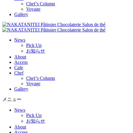
Chef’s Column
Voyage
Gallery
News
Pick Up
お知らせ
About
Access
Cafe
Chef
Chef’s Column
Voyage
Gallery
メニュー
News
Pick Up
お知らせ
About
Access