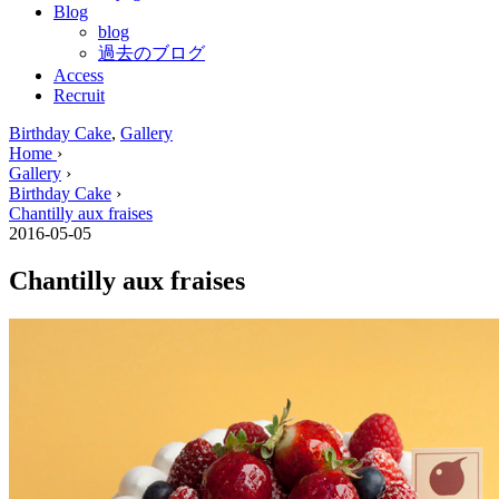
Blog
blog
過去のブログ
Access
Recruit
Birthday Cake
,
Gallery
Home
›
Gallery
›
Birthday Cake
›
Chantilly aux fraises
2016-05-05
Chantilly aux fraises