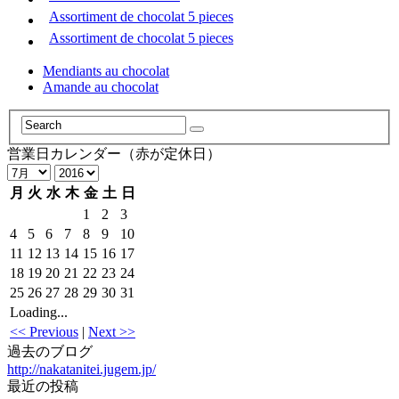
Assortiment de chocolat 5 pieces
Assortiment de chocolat 5 pieces
Mendiants au chocolat
Amande au chocolat
営業日カレンダー（赤が定休日）
月
火
水
木
金
土
日
1
2
3
4
5
6
7
8
9
10
11
12
13
14
15
16
17
18
19
20
21
22
23
24
25
26
27
28
29
30
31
Loading...
<< Previous
|
Next >>
過去のブログ
http://nakatanitei.jugem.jp/
最近の投稿