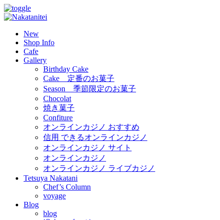
New
Shop Info
Cafe
Gallery
Birthday Cake
Cake 定番のお菓子
Season 季節限定のお菓子
Chocolat
焼き菓子
Confiture
オンラインカジノ おすすめ
信用 できるオンラインカジノ
オンラインカジノ サイト
オンラインカジノ
オンラインカジノ ライブカジノ
Tetsuya Nakatani
Chef’s Column
voyage
Blog
blog