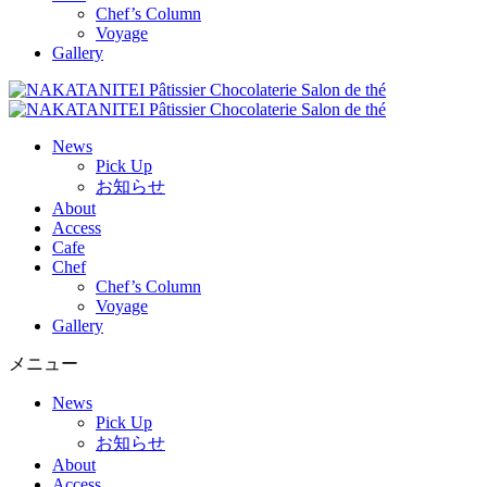
Chef’s Column
Voyage
Gallery
News
Pick Up
お知らせ
About
Access
Cafe
Chef
Chef’s Column
Voyage
Gallery
メニュー
News
Pick Up
お知らせ
About
Access