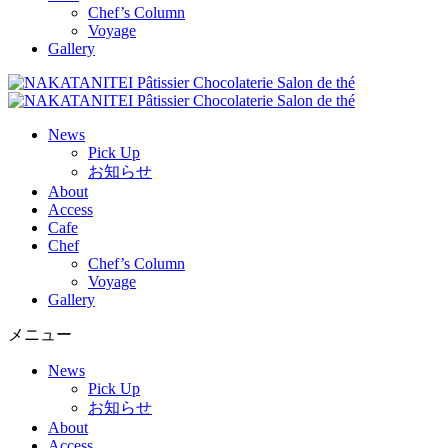
Chef’s Column
Voyage
Gallery
News
Pick Up
お知らせ
About
Access
Cafe
Chef
Chef’s Column
Voyage
Gallery
メニュー
News
Pick Up
お知らせ
About
Access