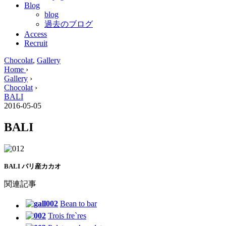
Blog
blog
過去のブログ
Access
Recruit
Chocolat
,
Gallery
Home
›
Gallery
›
Chocolat
›
BALI
2016-05-05
BALI
BALI バリ産カカオ
関連記事
Bean to bar
Trois fre`res