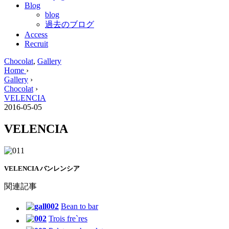
Blog
blog
過去のブログ
Access
Recruit
Chocolat
,
Gallery
Home
›
Gallery
›
Chocolat
›
VELENCIA
2016-05-05
VELENCIA
VELENCIA バンレンシア
関連記事
Bean to bar
Trois fre`res