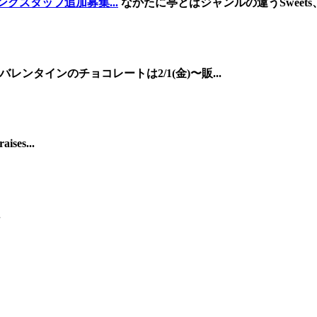
グスタッフ追加募集...
なかたに亭とはジャンルの違うSweets、Cof
バレンタインのチョコレートは2/1(金)〜販...
aises...
.