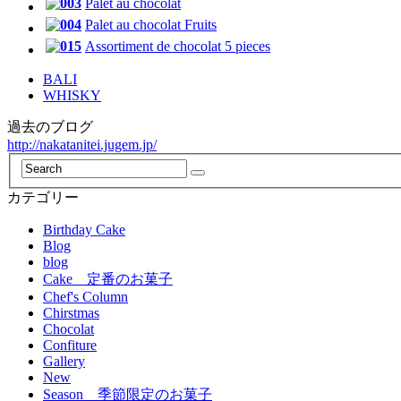
Palet au chocolat
Palet au chocolat Fruits
Assortiment de chocolat 5 pieces
BALI
WHISKY
過去のブログ
http://nakatanitei.jugem.jp/
カテゴリー
Birthday Cake
Blog
blog
Cake 定番のお菓子
Chef's Column
Chirstmas
Chocolat
Confiture
Gallery
New
Season 季節限定のお菓子