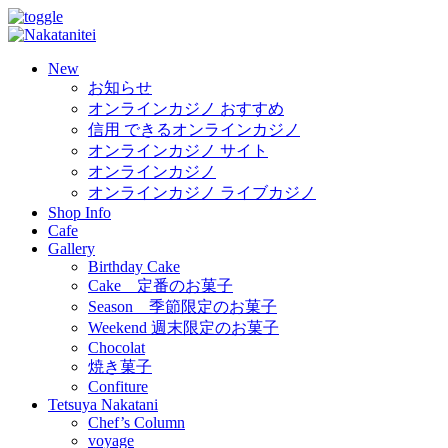
New
お知らせ
オンラインカジノ おすすめ
信用 できるオンラインカジノ
オンラインカジノ サイト
オンラインカジノ
オンラインカジノ ライブカジノ
Shop Info
Cafe
Gallery
Birthday Cake
Cake 定番のお菓子
Season 季節限定のお菓子
Weekend 週末限定のお菓子
Chocolat
焼き菓子
Confiture
Tetsuya Nakatani
Chef’s Column
voyage