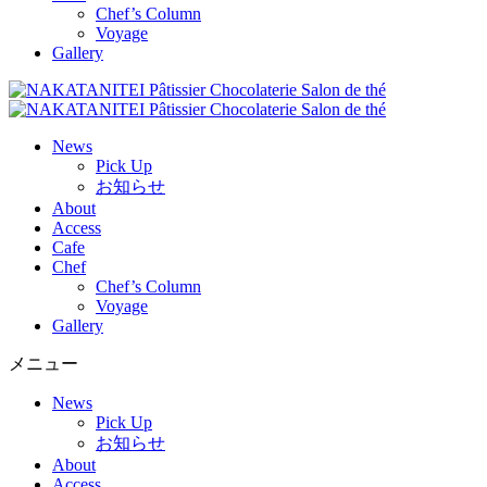
Chef’s Column
Voyage
Gallery
News
Pick Up
お知らせ
About
Access
Cafe
Chef
Chef’s Column
Voyage
Gallery
メニュー
News
Pick Up
お知らせ
About
Access